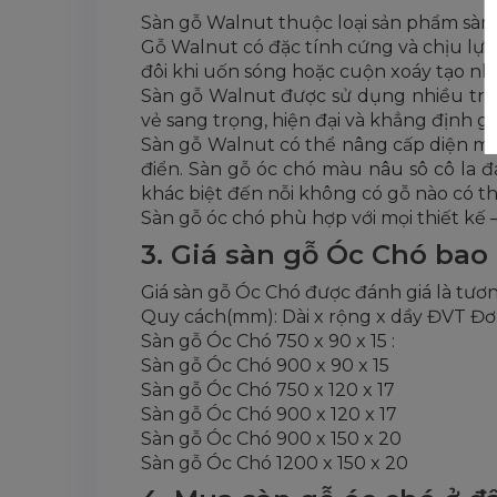
Sàn gỗ Walnut thuộc loại sản phẩm sàn g
Gỗ Walnut có đặc tính cứng và chịu lực
đôi khi uốn sóng hoặc cuộn xoáy tạo n
Sàn gỗ Walnut được sử dụng nhiều tron
vẻ sang trọng, hiện đại và khẳng định gi
Sàn gỗ Walnut có thể nâng cấp diện mạ
điển. Sàn gỗ óc chó màu nâu sô cô la 
khác biệt đến nỗi không có gỗ nào có t
Sàn gỗ óc chó phù hợp với mọi thiết kế 
3. Giá sàn gỗ Óc Chó bao
Giá sàn gỗ Óc Chó được đánh giá là tươn
Quy cách(mm): Dài x rộng x dầy ĐVT Đơ
Sàn gỗ Óc Chó 750 x 90 x 15 :
Sàn gỗ Óc Chó 900 x 90 x 15
Sàn gỗ Óc Chó 750 x 120 x 17
Sàn gỗ Óc Chó 900 x 120 x 17
Sàn gỗ Óc Chó 900 x 150 x 20
Sàn gỗ Óc Chó 1200 x 150 x 20