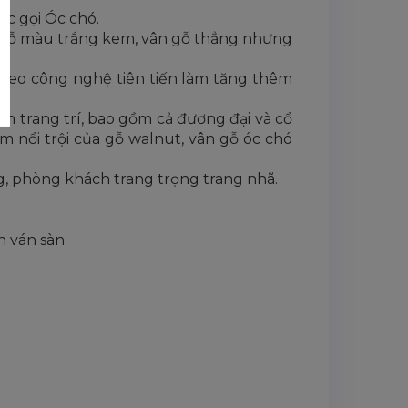
ợc gọi Óc chó.
át gỗ màu trắng kem, vân gỗ thẳng nhưng
theo công nghệ tiên tiến làm tăng thêm
 trang trí, bao gồm cả đương đại và cổ
 nổi trội của gỗ walnut, vân gỗ óc chó
ng, phòng khách trang trọng trang nhã.
h ván sàn.