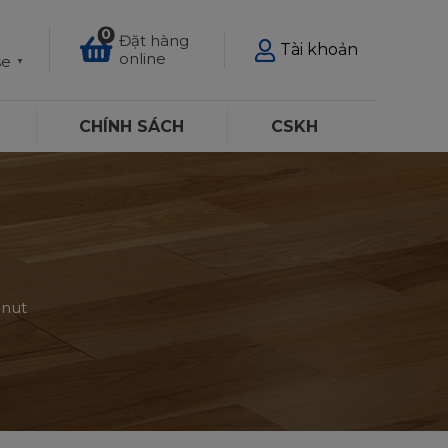
0
Đặt hàng
Tài khoản
online
se
▼
CHÍNH SÁCH
CSKH
lnut