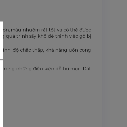
ữ sơn, màu nhuộm rất tốt và có thể được
 quá trình sấy khô để tránh việc gỗ bị
g bình, độ chắc thấp, khả năng uốn cong
 ở trong những điều kiện dễ hư mục. Dát