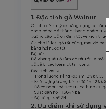
Mục lục bài viết
[
Ẩn
]
1. Đặc tính gỗ Walnut
Óc chó dễ xử lý cả bằng dụng cụ cầm ta
đánh bóng để thành thành phẩm tuyệt v
xuống cấp. Gỗ ổn định tốt về kích thước
Óc chó là loại gỗ rất cứng, mật độ hạt
bằng hơi nước tốt.
Độ bền
Độ kháng sâu ở tâm gỗ rất tốt, là một 
gỗ dễ bị các loại mọt tấn công.
Đặc tính vật lý
+ Trọng lượng riêng (độ ẩm 12%): 0.55
+ Khối lượng trung bình (độ ẩm 12%): 
+ Độ co ngót thể tích trung bình (từ g
+ Suất đàn hồi: 11.584Mpa
+ Độ cứng: 4.492N
2. Ưu điểm khi sử dụng v