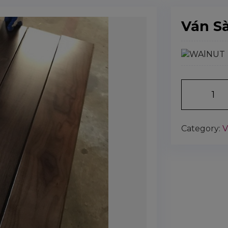
Ván S
Số lượng:
Category:
V