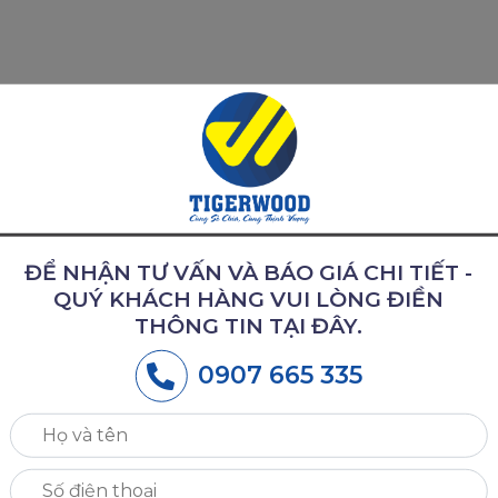
y lẫn máy móc. Gỗ bán đinh, ốc vít và dính keo tốt, gi
ời. Gỗ khô chậm và người thao tác cần cẩn trọng trong
..
 gỗ trung bình, sức chịu lực uón xoắn và lực nén trun
ĐỂ NHẬN TƯ VẤN VÀ BÁO GIÁ CHI TIẾT -
trong số những loại gỗ có độ bền cao nhất ngay cả lúc
QUÝ KHÁCH HÀNG VUI LÒNG ĐIỀN
THÔNG TIN TẠI ĐÂY.
0907 665 335
609kg/m3
ỗ tươi đến ngưỡng độ ẩm 6%): 10.2%
án sàn gỗ Walnut