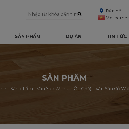
Bản đồ
Vietname
SẢN PHẨM
DỰ ÁN
TIN TỨC
SẢN PHẨM
me
-
Sản phẩm
-
Ván Sàn Walnut (Óc Chó)
-
Ván Sàn Gỗ Wa