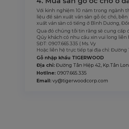
4. Mua sàn gỗ óc chó ở đâ
Với kinh nghiệm 10 năm trong ngành t
liệu để sản xuất ván sàn gỗ óc chó, bê
xuất ván sàn có tiếng ở Bình Dương, Đ
Qua đó chúng tôi tin rằng sẽ cung cấp
Qúy khách có nhu cầu xin vui long liên 
SĐT: 0907.665.335 ( Ms. Vy
Hoặc liên hệ trực tiếp tại địa chỉ: Đườn
Gỗ nhập khẩu TIGERWOOD
Địa chỉ:
Đường Tân Hiệp 42, Kp.Tân Long
Hotline:
0907.665.335
Email:
vy@tigerwoodcorp.com