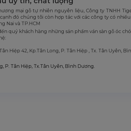
u uy tín, chất lượng
hương mại gỗ tự nhiên nguyên liệu, Công ty TNHH Tige
n cạnh đó chúng tôi còn hợp tác với các công ty có nhi
ồng Nai và TP.HCM
 đến quý khách hàng những sản phẩm ván sàn gỗ óc chó
hệ:
g Tân Hiệp 42, Kp.Tân Long, P. Tân Hiệp , Tx. Tân Uyên, B
, P. Tân Hiệp, Tx.Tân Uyên, Bình Dương.