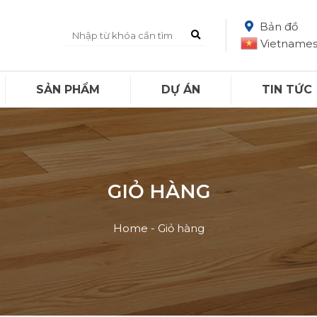
Bản đồ
Vietname
SẢN PHẨM
DỰ ÁN
TIN TỨC
GIỎ HÀNG
Home
-
Giỏ hàng