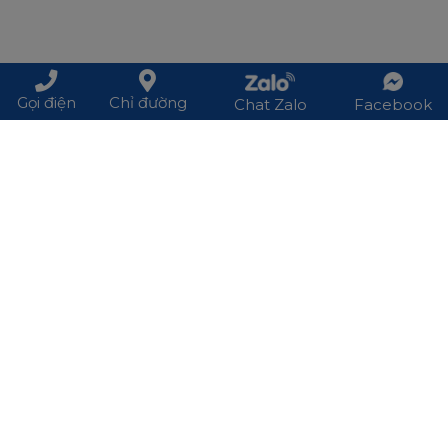
Gọi điện
Chỉ đường
Chat Zalo
Facebook
Đăng ký nhận thông tin mới nhất từ
TIGERWOOD
Đăng ký