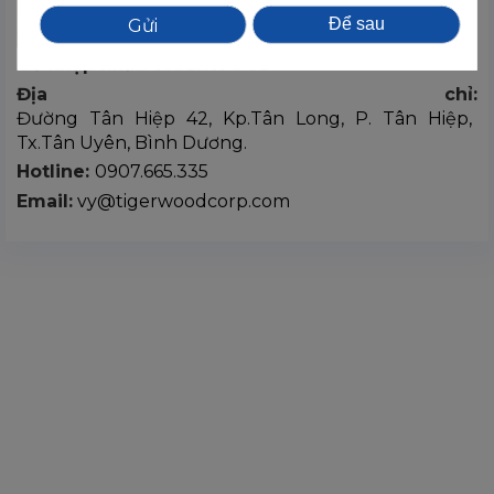
Để sau
Gỗ nhập khẩu TIGERWOOD
Địa chỉ:
Đường Tân Hiệp 42, Kp.Tân Long, P. Tân Hiệp,
Tx.Tân Uyên, Bình Dương.
Hotline:
0907.665.335
Email:
vy@tigerwoodcorp.com