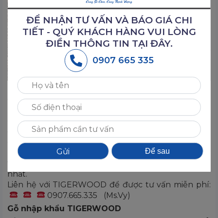
ĐỂ NHẬN TƯ VẤN VÀ BÁO GIÁ CHI
TIẾT - QUÝ KHÁCH HÀNG VUI LÒNG
ĐIỀN THÔNG TIN TẠI ĐÂY.
0907 665 335
TIGERWOOD với chiến lược cạnh tranh trong kinh
doanh. Cung cấp gỗ xẻ sấy đa dạng quy cách và
phẩm cấp với giá thành tốt nhất, chất lượng uy tín
cùng dịch vụ chăm sóc khách hàng tận tâm, tạo
điều kiện phát triển các nhà xưởng thi công nội thất
gỗ. Giúp hàng triệu khách hàng, doanh nghiệp
Để sau
nhập nguồn gỗ nguyên liệu với giá tận gốc, uy
tín,tiết kiệm vốn,phát triển tài chính một cách tối ưu
nhất.
Liên hệ với TIGERWOOD để được tư vấn miễn phí:
0907.665.335
(Ms.Vy)
Gỗ nhập khẩu TIGERWOOD