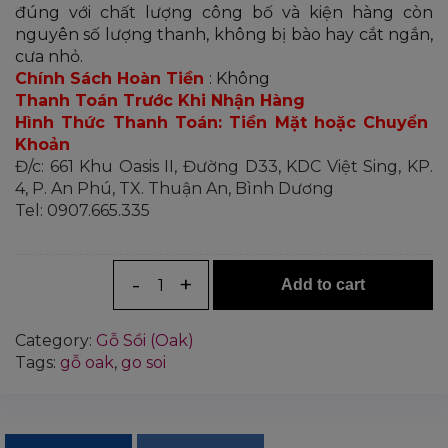
đúng với chất lượng công bố và kiện hàng còn
nguyên số lượng thanh, không bị bào hay cắt ngắn,
cưa nhỏ.
Chính Sách Hoàn Tiền
: Không
Thanh Toán Trước Khi Nhận Hàng
Hình Thức Thanh Toán: Tiền Mặt hoặc Chuyển
Khoản
Đ/c: 661 Khu Oasis II, Đường D33, KDC Việt Sing, KP.
4, P. An Phú, TX. Thuận An, Bình Dương
Tel: 0907.665.335
Số lượng:
Add to cart
Category:
Gỗ Sồi (Oak)
Tags:
gỗ oak
,
go soi