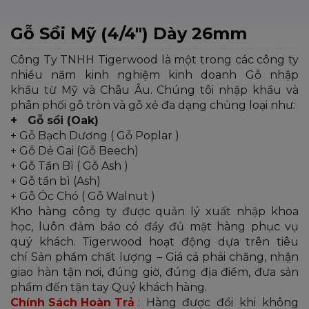
Gỗ Sồi Mỹ (4/4″) Dày 26mm
Công Ty TNHH Tigerwood là một trong các công ty
nhiều năm kinh nghiệm kinh doanh Gỗ nhập
khẩu từ Mỹ và Châu Âu. Chúng tôi nhập khẩu và
phân phối gỗ tròn và gỗ xẻ đa dạng chủng loại như:
+ Gỗ sồi (Oak)
+ Gỗ Bạch Dương ( Gỗ Poplar )
+ Gỗ Dẻ Gai (Gỗ Beech)
+ Gỗ Tần Bì ( Gỗ Ash )
+ Gỗ tần bì (Ash)
+ Gỗ Óc Chó ( Gỗ Walnut )
Kho hàng công ty được quản lý xuất nhập khoa
học, luôn đảm bảo có đầy đủ mặt hàng phục vụ
quý khách. Tigerwood hoạt động dựa trên tiêu
chí Sản phẩm chất lượng – Giá cả phải chăng, nhận
giao hàn tận nơi, đúng giờ, đúng địa điểm, đưa sản
phẩm đến tận tay Quý khách hàng.
Chính Sách Hoàn Trả
: Hàng được đổi khi không