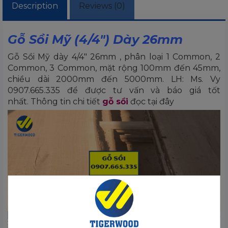
Description
Reviews (0)
Gỗ Sồi Mỹ (4/4″) Dày 26mm
Gỗ Sồi Mỹ dày 4/4″ 26mm , phân loại 1 Common, 2
Common, 3 Common, mặt rộng 100mm đến 45mm,
chiều dài 2000mm đến 5000mm. LH: Ms. Vy
0907.665.335 để được tư vấn và báo giá tốt
nhất. Thông tin chi tiết
gỗ sồi
đọc tại đây