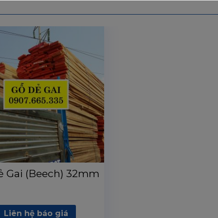
ẻ Gai (Beech) 32mm
Liên hệ báo giá