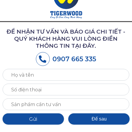
Châu Âu
ĐỂ NHẬN TƯ VẤN VÀ BÁO GIÁ CHI TIẾT -
QUÝ KHÁCH HÀNG VUI LÒNG ĐIỀN
 gỗ được nhập khẩu, phần nhiều là nhập khẩ
THÔNG TIN TẠI ĐÂY.
quy cách 4/4″-26mm, 5/4″-32mm, 6/4-38mm
0907 665 335
 0907.665.335
để được tư vấn và Báo giá tốt 
, P. Tân Hiệp, Tx.Tân Uyên, Bình Dương.
Để sau