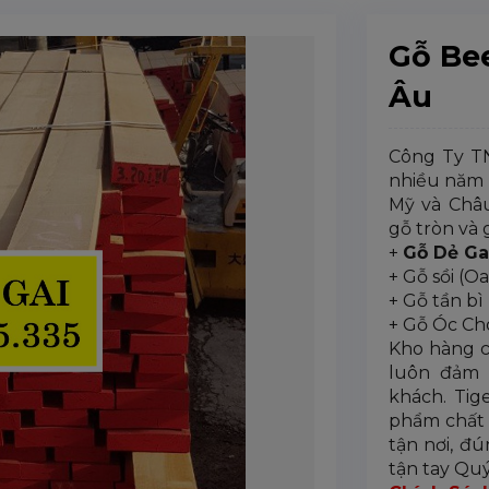
Gỗ Bee
Âu
Công Ty TN
nhiều năm 
Mỹ và Châu
gỗ tròn và 
+
Gỗ Dẻ Ga
+ Gỗ sồi (O
+ Gỗ tần bì
+ Gỗ Óc Ch
Kho hàng c
luôn đảm 
khách. Tig
phẩm chất 
tận nơi, đ
tận tay Qu