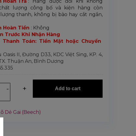
h Hoàn Trả
: Hàng được đổi khi không
chất lượng công bố và kiện hàng còn
lượng thanh, không bị bào hay cắt ngắn,
h Hoàn Tiền
: Không
n Trước Khi Nhận Hàng
 Thanh Toán: Tiền Mặt hoặc Chuyển
u Oasis II, Đường D33, KDC Việt Sing, KP. 4,
 TX. Thuận An, Bình Dương
65.335
Add to cart
ỗ Dẻ Gai (Beech)