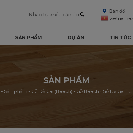
Bản đồ
Vietname
SẢN PHẨM
DỰ ÁN
TIN TỨC
SẢN PHẨM
-
Sản phẩm
-
Gỗ Dẻ Gai (Beech)
-
Gỗ Beech ( Gỗ Dẻ Gai ) 