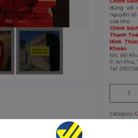
Chính Sác
đúng với 
nguyên số 
cưa nhỏ.
Chính Sác
Thanh Toá
Hình Thức
Khoản
Đ/c: 661 Kh
P. An Phú,
Tel: 0907.6
Số lượng:
Category:
G