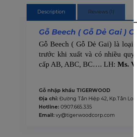
Description
Reviews (1)
Gỗ Beech ( Gỗ Dẻ Gai ) 
Gỗ Beech ( Gỗ Dẻ Gai) là loại
trước khi xuất và có nhiều 
cấp AB, ABC, BC…. LH:
Ms. Vy
Gỗ nhập khẩu TIGERWOOD
Địa chỉ:
Đường Tân Hiệp 42, Kp.Tân Long
Hotline:
0907.665.335
Email:
vy@tigerwoodcorp.com