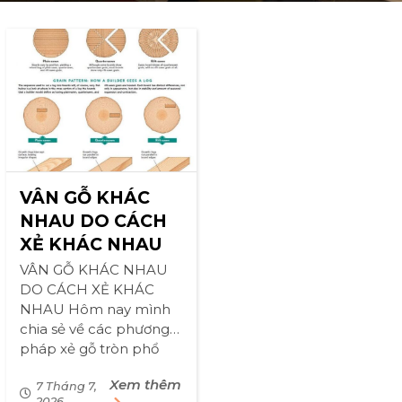
VÂN GỖ KHÁC
NHAU DO CÁCH
XẺ KHÁC NHAU
VÂN GỖ KHÁC NHAU
DO CÁCH XẺ KHÁC
NHAU Hôm nay mình
chia sẻ về các phương
pháp xẻ gỗ tròn phổ
biến để trả lời tại sao có
Xem thêm
vân gỗ núi, vân thẳng,
7 Tháng 7,
2026