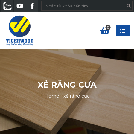
0
XẺ RĂNG CƯA
Home
-
xẻ răng cưa