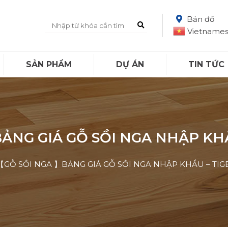
Bản đồ
Vietname
SẢN PHẨM
DỰ ÁN
TIN TỨC
ẢNG GIÁ GỖ SỒI NGA NHẬP K
【GỖ SỒI NGA 】BẢNG GIÁ GỖ SỒI NGA NHẬP KHẨU – T