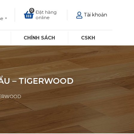
0
Đặt hàng
Tài khoản
online
se
▼
CHÍNH SÁCH
CSKH
HẨU – TIGERWOOD
IGERWOOD