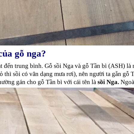
 của gỗ nga?
 đến trung bình. Gỗ sồi Nga và gỗ Tần bì (ASH) là m
ỏ thì sồi có vân dạng mưa rơi), nên người ta gắn gỗ 
hường gán cho gỗ Tần bì với cái tên là
sồi Nga.
Ngoài