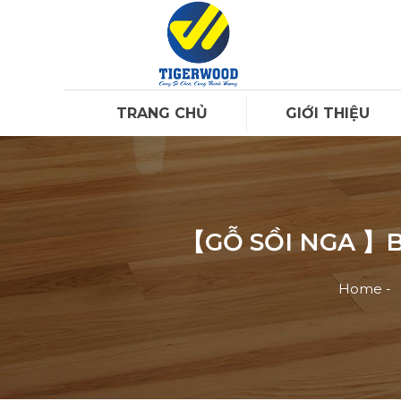
TRANG CHỦ
GIỚI THIỆU
【GỖ SỒI NGA 】B
Home
-