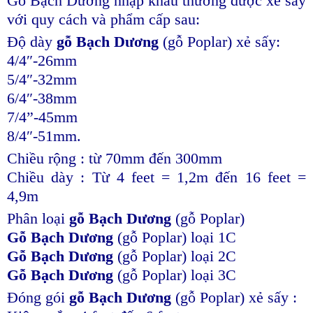
Gỗ Bạch Dương nhập khẩu thường được xẻ sấy
với quy cách và phẩm cấp sau:
Độ dày
gỗ Bạch Dương
(gỗ Poplar) xẻ sấy:
4/4″-26mm
5/4″-32mm
6/4″-38mm
7/4”-45mm
8/4″-51mm.
Chiều rộng : từ 70mm đến 300mm
Chiều dày : Từ 4 feet = 1,2m đến 16 feet =
4,9m
Phân loại
gỗ Bạch Dương
(gỗ Poplar)
Gỗ Bạch Dương
(gỗ Poplar) loại 1C
Gỗ Bạch Dương
(gỗ Poplar) loại 2C
Gỗ Bạch Dương
(gỗ Poplar) loại 3C
Đóng gói
gỗ Bạch Dương
(gỗ Poplar) xẻ sấy :