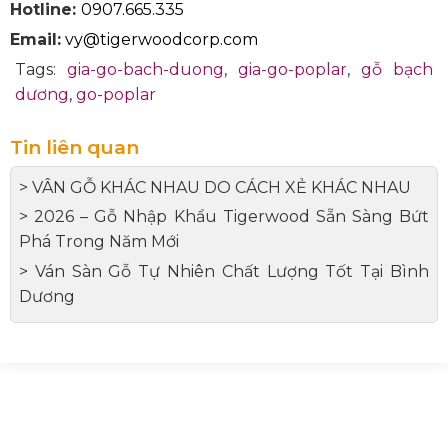
Hotline:
0907.665.335
Email:
vy@tigerwoodcorp.com
Tags:
gia-go-bach-duong
,
gia-go-poplar
,
gỗ bạch
dương
,
go-poplar
Tin liên quan
> VÂN GỖ KHÁC NHAU DO CÁCH XẺ KHÁC NHAU
> 2026 – Gỗ Nhập Khẩu Tigerwood Sẵn Sàng Bứt
Phá Trong Năm Mới
> Ván Sàn Gỗ Tự Nhiên Chất Lượng Tốt Tại Bình
Dương