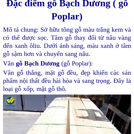
Đặc điểm gỗ Bạch Dương ( gỗ
Poplar)
Mô tả chung: Sở hữu tông gỗ màu trắng kem và
có thể được sọc. Tâm gỗ thay đổi từ nâu vàng
đến xanh ôliu. Dưới ánh sáng, màu xanh ở tâm
gỗ sậm hơn và chuyển sang nâu.
Vân
gỗ Bạch Dương
(gỗ Poplar):
Vân gỗ thẳng, mặt gỗ đều, đẹp khiến các sản
phẩm nội thất đều hài hòa và sang trọng. Đây là
loại gỗ xốp, mặt gỗ thô.