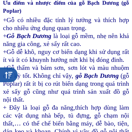
Ưu điểm và nhược điểm của gỗ Bạch Dương (gỗ
Poplar)
+Gỗ có nhiều đặc tính lý tưởng và thích hợp
cho nhiều ứng dụng quan trọng.
+
Gỗ Bạch Dương
là loại gỗ mềm, nhẹ nên khả
năng gia công, xẻ sấy rất cao.
+Gỗ dễ khô, nguy cơ biến dạng khi sử dụng rất
ít và ít có khuynh hướng nứt khi bị đóng đinh.
+Gỗ thấm và bám sơn, sơn lót và màu nhuộm
cực kỳ tốt. Không chỉ vậy,
gỗ Bạch Dương
(gỗ
Poplar) rất ít bị co rút biến dạng trong quá trình
xẻ sấy gỗ cũng như quá trình sản xuất đồ gỗ
nội thất.
+ Đây là loại gỗ đa năng,thích hợp dùng làm
các vật dụng nhà bếp, tủ đựng, gỗ chạm nội
thất,… có thể chế biến bằng máy, dễ bào, tiện,
dán keo và khoan. Chính vì vậy đồ gỗ nội thất