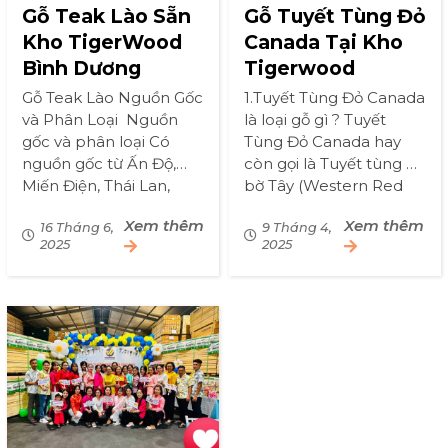
Gỗ Teak Lào Sẵn
Gỗ Tuyết Tùng Đỏ
Kho TigerWood
Canada Tại Kho
Bình Dương
Tigerwood
Gỗ Teak Lào Nguồn Gốc
1.Tuyết Tùng Đỏ Canada
và Phân Loại Nguồn
là loại gỗ gì ? Tuyết
gốc và phân loại Có
Tùng Đỏ Canada hay
nguồn gốc từ Ấn Độ,
còn gọi là Tuyết tùng đỏ
Miến Điện, Thái Lan,
bờ Tây (Western Red
Lào,… Hiện nay được
Cedar) có tầng sinh
Xem thêm
Xem thêm
trồng ở nhiều nơi như
16 Tháng 6,
trưởng ở độ cao từ thấp
9 Tháng 4,
2025
2025
Indonesia, Việt Nam
đến trung bình, dọc
(chủ yếu ở Tây Nguyên).
theo vùng […]
[…]