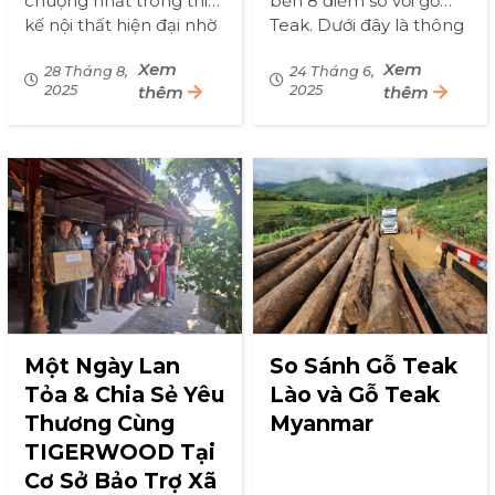
chuộng nhất trong thiết
bền 8 điểm so với gỗ
kế nội thất hiện đại nhờ
Teak. Dưới đây là thông
vào vẻ đẹp tự nhiên, sự
tin chi tiết về gỗ Yellow
Xem
Xem
ấm cúng và cảm giác
28 Tháng 8,
Cedar Canada, còn gọi
24 Tháng 6,
2025
thêm
2025
thêm
sang trọng mà nó […]
là Cypress vàng
(Cupressus
nootkatensis) […]
Một Ngày Lan
So Sánh Gỗ Teak
Tỏa & Chia Sẻ Yêu
Lào và Gỗ Teak
Thương Cùng
Myanmar
TIGERWOOD Tại
Cơ Sở Bảo Trợ Xã