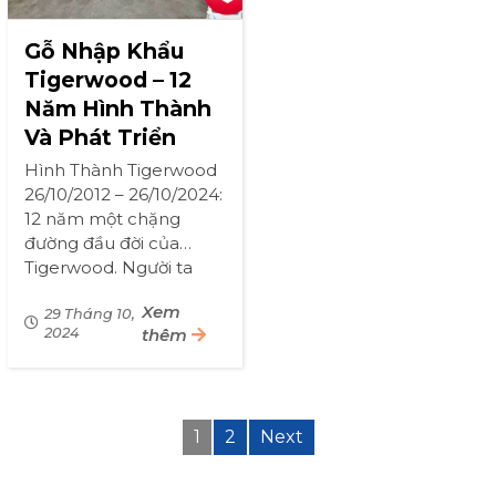
Gỗ Nhập Khẩu
Tigerwood – 12
Năm Hình Thành
Và Phát Triển
Hình Thành Tigerwood
26/10/2012 – 26/10/2024:
12 năm một chặng
đường đầu đời của
Tigerwood. Người ta
bảo rằng công ty 10
Xem
năm đầu là tồn tại và
29 Tháng 10,
2024
thêm
định hình nhưng mình
nghĩ phải là 12 năm như
cuộc đời […]
1
2
Next