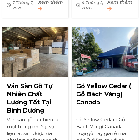
Xem thêm
Xem thêm
vân gỗ núi, vân thẳng,
7 Tháng 7,
quy mô và mở rộng thị
4 Tháng 2,
2026
2026
vân vằn vện. Khách
phần Thị trường nội
hàng thường [&...
thất Việt […]
Ván Sàn Gỗ Tự
Gỗ Yellow Cedar (
Nhiên Chất
Gỗ Bách Vàng)
Lượng Tốt Tại
Canada
Bình Dương
Ván sàn gỗ tự nhiên là
Gỗ Yellow Cedar ( Gỗ
một trong những vật
Bách Vàng) Canada
liệu lát sàn được ưa
Loại gỗ này giá rẻ mà