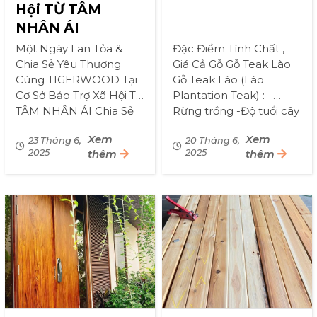
Hội TỪ TÂM
NHÂN ÁI
Một Ngày Lan Tỏa &
Đặc Điểm Tính Chất ,
Chia Sẻ Yêu Thương
Giá Cả Gỗ Gỗ Teak Lào
Cùng TIGERWOOD Tại
Gỗ Teak Lào (Lào
Cơ Sở Bảo Trợ Xã Hội TỪ
Plantation Teak) : –
TÂM NHÂN ÁI Chia Sẻ
Rừng trồng -Độ tuổi cây
Yêu Thương Cùng
khai thác ~20–35 năm
Xem
Xem
TIGERWOOD Tại Cơ Sở
23 Tháng 6,
kính chủ yếu 30-50cm –
20 Tháng 6,
2025
thêm
2025
thêm
Bảo Trợ Xã Hội TỪ TÂM
màu vàng sáng, đều
NHÂN ÁI Hôm […]
màu, ít xoáy […]